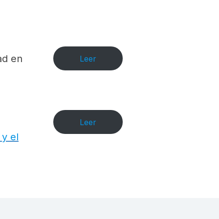
ad en
Leer
Leer
 y el