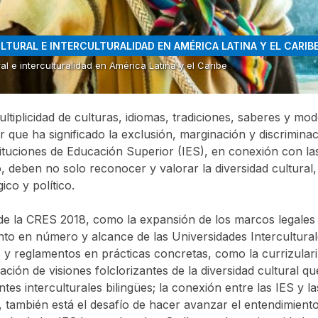
ULTURAL E INTERCULTURALIDAD EN AMÉRICA LATINA Y EL CARIB
ral e interculturalidad en América Latina y el Caribe
tiplicidad de culturas, idiomas, tradiciones, saberes y mod
er que ha significado la exclusión, marginación y discrimin
stituciones de Educación Superior (IES), en conexión con l
, deben no solo reconocer y valorar la diversidad cultural,
gico y político.
 la CRES 2018, como la expansión de los marcos legales y
iento en número y alcance de las Universidades Intercultur
os y reglamentos en prácticas concretas, como la currizulari
ación de visiones folclorizantes de la diversidad cultural 
tes interculturales bilingües; la conexión entre las IES y 
o, también está el desafío de hacer avanzar el entendimien