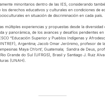
camente minoritarios dentro de las IES, considerando tambi
os derechos educativos y culturales en condiciones de equ
ocioculturales en situación de discriminación en cada país.
las múltiples experiencias y propuestas desde la diversidad c
ada y panorámica, de los avances y desafíos pendientes en e
UNESCO “Educación Superior y Pueblos Indígenas y Afrodesc
(UNTREF), Argentina; Jacob Omar Jerónimo, profesor de la
Campesinas Maya Ch’orti’, Guatemala; Sandra de Deus, prof
io Grande do Sul (UFRGS), Brasil y Santiago J. Ruiz Alvare
nduras (UNAH).