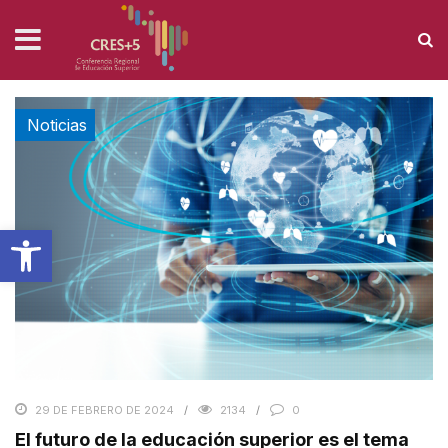
TAG: SECRETARÍA DE EDUCACIÓN SUPERIOR
Home
›
Posts Tagged "Secretaría de Educación Superior"
Noticias
Abrir barra de herramientas
29 DE FEBRERO DE 2024
2134
0
El futuro de la educación superior es el tema