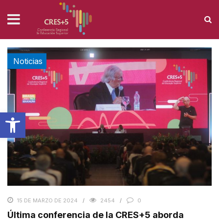
TAG: EDUCACIÓN SUPERIOR
Home
›
Posts Tagged "Educación Superior"
Noticias
Abrir barra de herramientas
15 DE MARZO DE 2024
2454
0
Última conferencia de la CRES+5 aborda