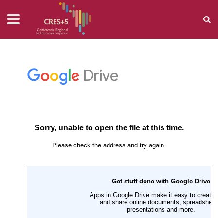
FORMULARIO DE APORTES
Home
›
Biblioteca
›
Formulario de aportes