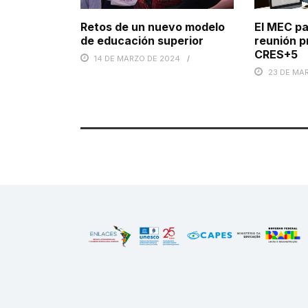
Retos de un nuevo modelo
El MEC pa
de educación superior
reunión p
CRES+5
14 DE MARZO DE 2024
23 DE MA