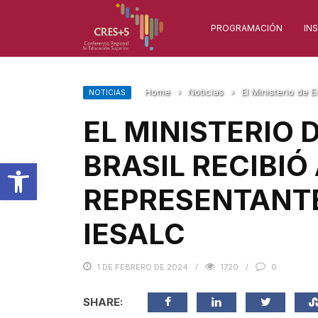
PROGRAMACIÓN
IN
Home
›
Noticias
›
El Ministerio de
NOTICIAS
EL MINISTERIO 
BRASIL RECIBIÓ
Abrir barra de herramientas
REPRESENTANT
IESALC
1 DE FEBRERO DE 2024
1720
0
SHARE: