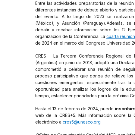
Entre las actividades preparatorias de la reunió
diferentes instancias de debate abierto y partic
del evento. A lo largo de 2023 se realizaron
(México); y Asunción (Paraguay). Además, se re
debatir y recabar información sobre los 12 Ej
organización de la Conferencia. La
cuarta reunión
de 2024 en el marco del Congreso Universidad 
CRES – La Tercera Conferencia Regional de 
(Argentina) en junio de 2018, adoptó una Declara
comprometió a celebrar una reunión de segu
proceso participativo que ponga de relieve los 
cuestiones emergentes, especialmente tras la
oportunidad para analizar los logros de la edu
tiempo, establecer prioridades para la próxima 
Hasta el 13 de febrero de 2024, puede
inscribir
web de la CRES+5. Más información sobre la 
electrónico a
cres5@unesco.org
.
Oficina de Comunicación Social del MEC, con in