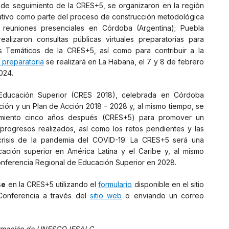
n de seguimiento de la CRES+5, se organizaron en la región
ipativo como parte del proceso de construcción metodológica
 reuniones presenciales en Córdoba (Argentina); Puebla
alizaron consultas públicas virtuales preparatorias para
es Temáticos de la CRES+5, así como para contribuir a la
 preparatoria
se realizará en La Habana, el 7 y 8 de febrero
2024.
Educación Superior (CRES 2018), celebrada en Córdoba
ción y un Plan de Acción 2018 – 2028 y, al mismo tiempo, se
imiento cinco años después (CRES+5) para promover un
progresos realizados, así como los retos pendientes y las
 crisis de la pandemia del COVID-19. La CRES+5 será una
cación superior en América Latina y el Caribe y, al mismo
Conferencia Regional de Educación Superior en 2028.
se
en la CRES+5 utilizando el
formulario
disponible en el sitio
Conferencia a través del
sitio web
o enviando un correo
formación de UNESCO IESALC