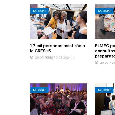
NOTICIAS
NOTICIAS
1,7 mil personas asistirán a
El MEC pa
la CRES+5
consultas
preparato
20 DE FEBRERO DE 2024
20 DE NO
NOTICIAS
NOTICIAS