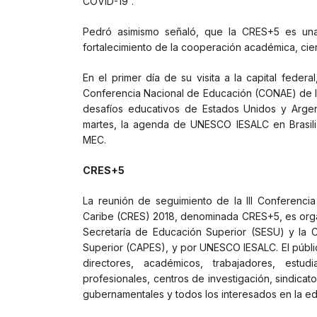
COVID-19”.
Pedró asimismo señaló, que la CRES+5 es una 
fortalecimiento de la cooperación académica, cient
En el primer día de su visita a la capital feder
Conferencia Nacional de Educación (CONAE) de la
desafíos educativos de Estados Unidos y Argent
martes, la agenda de UNESCO IESALC en Brasili
MEC.
CRES+5
La reunión de seguimiento de la III Conferenci
Caribe (CRES) 2018, denominada CRES+5, es organ
Secretaría de Educación Superior (SESU) y la 
Superior (CAPES), y por UNESCO IESALC. El públic
directores, académicos, trabajadores, estu
profesionales, centros de investigación, sindica
gubernamentales y todos los interesados en la e