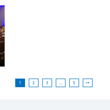
1
2
3
…
5