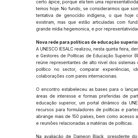
certo ápice, porque ela tem uma representativida
temos hoje. No fundo, se considerarmos que so
tentativa de genocídio indígena, o que hoj
existiram, mas que estão articuladas com fun
grande mídia hegemonica, e por representatividad
Nova rede para políticas de educação superio
A UNESCO IESALC realizou, nesta quinta feira, de
e Gestores de Políticas de Educação Superior (R
reúne representantes de alto nível dos sistemas 
político no sector, comparar experiências, i
colaborações com pares internacionais.
O encontro estabeleceu as bases para o lança
áreas de interesse e formas preferidas de par
educação superior, um portal dinâmico da UN
recursos para formuladores de políticas e parte
abrange mais de 150 países, bem como acesso a 
e reuniões relacionadas a matérias de políticas.
Na avaliação de Dameon Black, presidente d