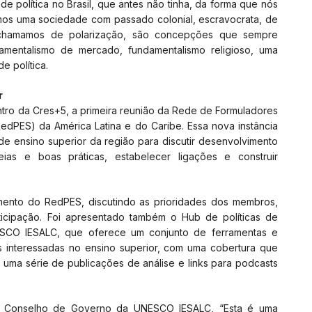
de política no Brasil, que antes não tinha, da forma que nós
mos uma sociedade com passado colonial, escravocrata, de
e chamamos de polarização, são concepções que sempre
damentalismo de mercado, fundamentalismo religioso, uma
e política.
r
ntro da Cres+5, a primeira reunião da Rede de Formuladores
edPES) da América Latina e do Caribe. Essa nova instância
de ensino superior da região para discutir desenvolvimento
deias e boas práticas, estabelecer ligações e construir
mento do RedPES, discutindo as prioridades dos membros,
ticipação. Foi apresentado também o Hub de políticas de
ESCO IESALC, que oferece um conjunto de ferramentas e
s interessadas ​​no ensino superior, com uma cobertura que
uma série de publicações de análise e links para podcasts
o Conselho de Governo da UNESCO IESALC, “Esta é uma