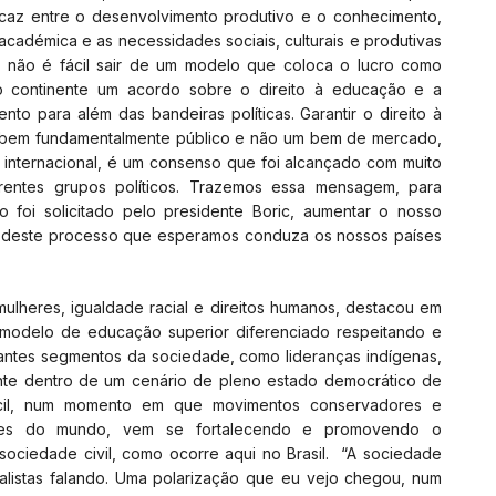
ficaz entre o desenvolvimento produtivo e o conhecimento,
académica e as necessidades sociais, culturais e produtivas
, não é fácil sair de um modelo que coloca o lucro como
ao continente um acordo sobre o direito à educação e a
to para além das bandeiras políticas. Garantir o direito à
m bem fundamentalmente público e não um bem de mercado,
internacional, é um consenso que foi alcançado com muito
erentes grupos políticos. Trazemos essa mensagem, para
 foi solicitado pelo presidente Boric, aumentar o nosso
e deste processo que esperamos conduza os nossos países
mulheres, igualdade racial e direitos humanos, destacou em
 modelo de educação superior diferenciado respeitando e
antes segmentos da sociedade, como lideranças indígenas,
ente dentro de um cenário de pleno estado democrático de
fácil, num momento em que movimentos conservadores e
rtes do mundo, vem se fortalecendo e promovendo o
sociedade civil, como ocorre aqui no Brasil. “A sociedade
nalistas falando. Uma polarização que eu vejo chegou, num