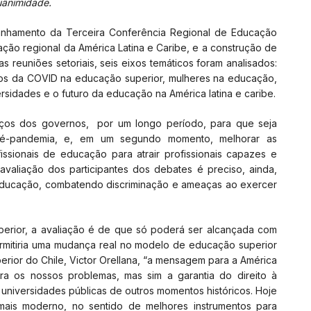
quânimidade.
nhamento da Terceira Conferência Regional de Educação
ação regional da América Latina e Caribe, e a construção de
as reuniões setoriais, seis eixos temáticos foram analisados:
itos da COVID na educação superior, mulheres na educação,
sidades e o futuro da educação na América latina e caribe.
ços dos governos, por um longo período, para que seja
pré-pandemia, e, em um segundo momento, melhorar as
ssionais de educação para atrair profissionais capazes e
avaliação dos participantes dos debates é preciso, ainda,
a educação, combatendo discriminação e ameaças ao exercer
uperior, a avaliação é de que só poderá ser alcançada com
ermitiria uma mudança real no modelo de educação superior
rior do Chile, Victor Orellana, “a mensagem para a América
a os nossos problemas, mas sim a garantia do direito à
universidades públicas de outros momentos históricos. Hoje
mais moderno, no sentido de melhores instrumentos para