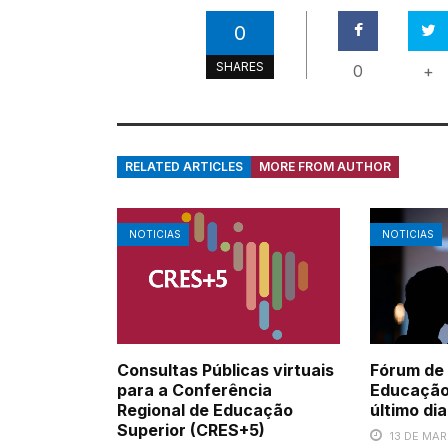
0
SHARES
0
+
RELATED ARTICLES
MORE FROM AUTHOR
NOTICIAS
NOTICIAS
Consultas Públicas virtuais
Fórum de 
para a Conferência
Educação
Regional de Educação
último di
Superior (CRES+5)
13 DE MA