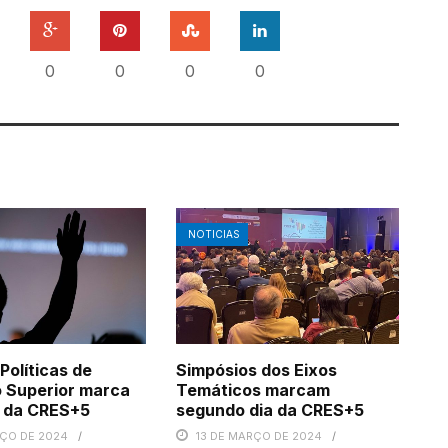
0
0
0
0
NOTICIAS
Políticas de
Simpósios dos Eixos
 Superior marca
Temáticos marcam
a da CRES+5
segundo dia da CRES+5
RÇO DE 2024
13 DE MARÇO DE 2024