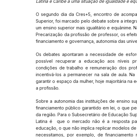
Latina e Caribe a uma situação de igualdade e e
O segundo dia da Cres+5, encontro de acompa
Superior, foi marcado pelo debate sobre a integr
um ensino superior mais igualitário e equânime. N
Precarização da profissão de professor, os efe
financiamento e governança, autonomia das univer
Os debates apontaram a necessidade de esfor
possível recuperar a educação aos níveis 
condições de trabalho e remuneração dos profi
incentivá-los a permanecer na sala de aula. Na 
garantir o espaço da mulher, hoje majoritária n
a profissão.
Sobre a autonomia das instituições de ensino s
financiamento público garantido em lei, o que p
da região. Para o Subsecretário de Educação Supe
Latina é que o mercado não é a resposta par
educação, o que não implica replicar modelos de 
necessitamos, por exemplo, de financiamento 