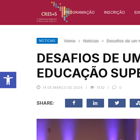
PROGRAMAÇÃO
INSCRIÇÃO
EI
Home
›
Noticias
›
Desafios de um 
NOTICIAS
DESAFIOS DE U
EDUCAÇÃO SUP
Barra de Ferramentas Aberta
14 DE MARÇO DE 2024
1532
0
SHARE: