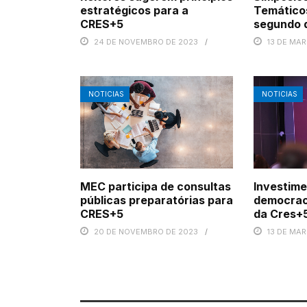
estratégicos para a
Temático
CRES+5
segundo 
24 DE NOVEMBRO DE 2023
13 DE MA
NOTICIAS
NOTICIAS
MEC participa de consultas
Investime
públicas preparatórias para
democrac
CRES+5
da Cres+
20 DE NOVEMBRO DE 2023
13 DE MA