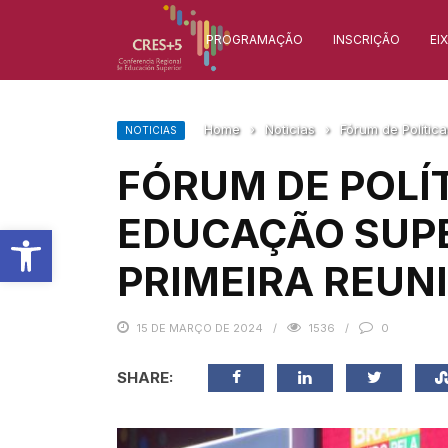
PROGRAMAÇÃO
INSCRIÇÃO
EI
Home
›
Noticias
›
Fórum de Polític
NOTICIAS
FÓRUM DE POLÍ
EDUCAÇÃO SUP
Barra de Ferramentas Aberta
PRIMEIRA REUN
15 DE MARÇO DE 2024
1536
0
SHARE: