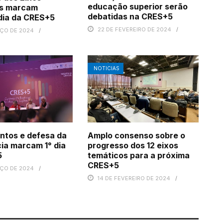
educação superior serão
s marcam
debatidas na CRES+5
dia da CRES+5
22 DE FEVEREIRO DE 2024
RÇO DE 2024
NOTICIAS
ntos e defesa da
Amplo consenso sobre o
ia marcam 1° dia
progresso dos 12 eixos
5
temáticos para a próxima
CRES+5
RÇO DE 2024
14 DE FEVEREIRO DE 2024