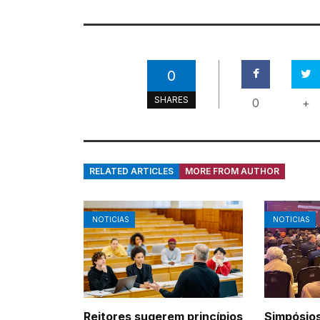
0
SHARES
0
+
RELATED ARTICLES
MORE FROM AUTHOR
NOTICIAS
NOTICIAS
Reitores sugerem princípios
Simpósios