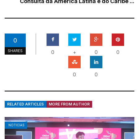
Consulta da América Latina e do Caribe ...
0
SHARES
0
+
0
0
0
0
RELATED ARTICLES
MORE FROM AUTHOR
NOTICIAS