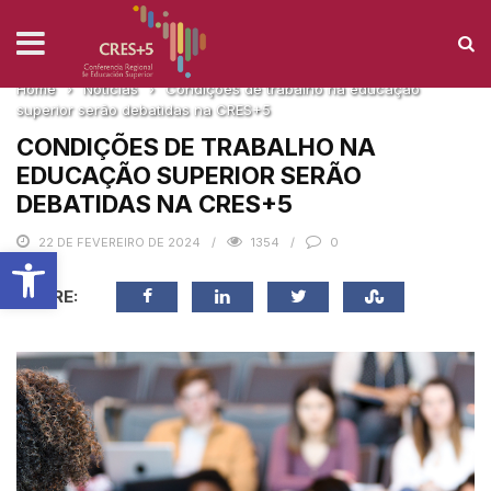
NOTICIAS
Home
›
Noticias
›
Condições de trabalho na educação
superior serão debatidas na CRES+5
CONDIÇÕES DE TRABALHO NA
EDUCAÇÃO SUPERIOR SERÃO
DEBATIDAS NA CRES+5
22 DE FEVEREIRO DE 2024
1354
0
Barra de Ferramentas Aberta
SHARE: